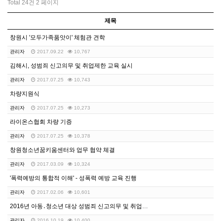
Total 24건
2 페이지
제목
창원시 '모두가족품앗이' 체험관 견학
관리자
2017.09.22
10,767
김해시, 성범죄 신고의무 및 취업제한 교육 실시
관리자
2017.07.25
10,743
차량지원식
관리자
2017.07.25
10,273
라이온스협회 차량 기증
관리자
2017.07.25
10,378
창원청소년꿈키움센터와 업무 협약 체결
관리자
2017.03.09
10,324
'폭력예방의 통합적 이해' - 성폭력 예방 교육 진행
관리자
2017.02.06
10,601
2016년 아동․청소년 대상 성범죄 신고의무 및 취업제…
관리자
2016.10.19
10,400