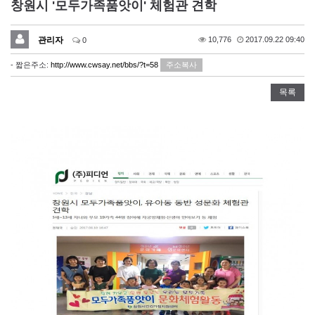
창원시 '모두가족품앗이' 체험관 견학
관리자
10,776
2017.09.22 09:40
0
- 짧은주소:
http://www.cwsay.net/bbs/?t=58
주소복사
목록