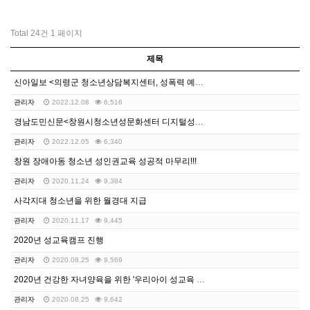
Total 24건
1 페이지
제목
신아일보 <의령군 청소년상담복지센터, 성폭력 예방교육 …
관리자
2022.12.08
6,516
경남도민신문<창원시청소년성문화센터 디지털성폭력예방 캠페…
관리자
2022.12.05
6,340
창원 장애아동 청소년 성인권교육 성공적 마무리!!!
관리자
2020.11.24
9,384
사각지대 청소년을 위한 월경대 지급
관리자
2020.11.17
9,445
2020년 성교육캠프 진행
관리자
2020.08.25
9,569
2020년 건강한 자녀양육을 위한 '우리아이 성교육 스…
관리자
2020.08.25
9,642