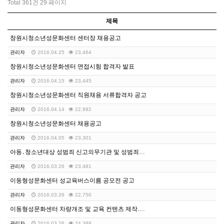
Total 361건
29 페이지
제목
창원시청소년성문화센터 센터장 채용공고
관리자
2016.04.25
23,464
창원시청소년성문화센터 면접시험 합격자 발표
관리자
2016.04.15
23,445
창원시청소년성문화센터 직원채용 서류합격자 공고
관리자
2016.04.14
22,992
창원시청소년성문화센터 채용공고
관리자
2016.04.05
23,301
아동․청소년대상 성범죄 신고의무기관 및 성범죄자 취업제…
관리자
2016.03.26
23,481
이동형성문화센터 성교육버스이름 공모전 공고
관리자
2016.03.26
22,750
이동형성문화센터 차량개조 및 교육 컨텐츠 제작.설치 용…
관리자
2016.03.26
24,388