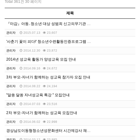
Total 361건
30 페이지
제목
『마감』아동․청소년 대상 성범죄 신고의무기관 및 성범죄…
관리자
2015.07.13
23,607
'사춘기 꽃이 피다!' 청소년수련활동인증프로그램 참가 …
관리자
2014.12.30
23,872
2014년 성교육 활동가 양성교육 모집 안내
관리자
2014.09.16
24,672
3차 부모-자녀가 함께하는 성교육 참가자 모집 안내
관리자
2014.08.22
24,194
"알쏭 달쏭 자녀성교육 특강 " 모집안내
관리자
2014.07.03
23,516
2차 부모-자녀가 함께하는 성교육 모집안내
관리자
2014.06.02
22,998
경상남도이동형청소년성문화센터 시간제강사 채용 합격자 공…
관리자
2014.03.12
23,885