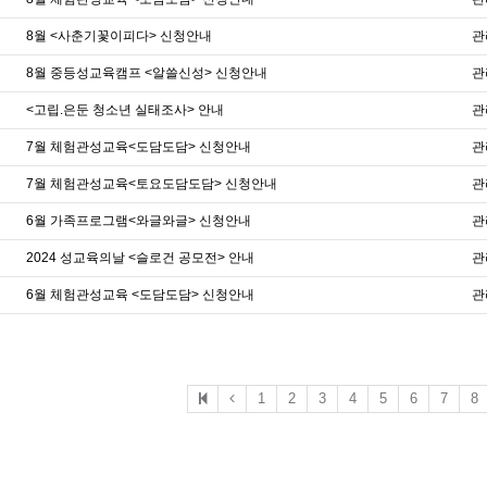
8월 <사춘기꽃이피다> 신청안내
관
8월 중등성교육캠프 <알쓸신성> 신청안내
관
<고립.은둔 청소년 실태조사> 안내
관
7월 체험관성교육<도담도담> 신청안내
관
7월 체험관성교육<토요도담도담> 신청안내
관
6월 가족프로그램<와글와글> 신청안내
관
2024 성교육의날 <슬로건 공모전> 안내
관
6월 체험관성교육 <도담도담> 신청안내
관
1
2
3
4
5
6
7
8