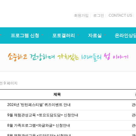
회원가입
로그인
CONTACT US
프로그램 신청
포토갤러리
자료실
온라인상
1건
9 페이지
제목
2024년 '틴틴페스티벌' 퀴즈이벤트 안내
관
9월 체험관성교육 <토요도담도담> 신청안내
관
8월 가족프로그램<와글와글> 신청안내
관
8월 체험관성교육 <도담도담> 신청안내
관