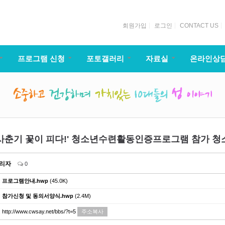
회원가입
로그인
CONTACT US
프로그램 신청
포토갤러리
자료실
온라인상
)'사춘기 꽃이 피다!' 청소년수련활동인증프로그램 참가 청
리자
0
:
프로그램안내.hwp
(45.0K)
:
참가신청 및 동의서양식.hwp
(2.4M)
:
http://www.cwsay.net/bbs/?t=5
주소복사