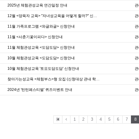
2025년 체험관성교육 연간일정 안내
관
12월 <양육자 교육> "자녀성교육을 어떻게 할까?" 신청안내
관
11월 가족프로그램 <와글와글> 신청안내
관
11월 <사춘기꽃이피다> 신청안내
관
11월 체험관성교육 <도담도담> 신청안내
관
10월 체험관성교육 <도담도담> 신청안내
관
10월 체험관성교육 '토요도담도담' 신청안내
관
찾아가는성교육 <체험부스>형 모집 (신청대상 관내 학교)
관
2024년 '틴틴페스티벌' 퀴즈이벤트 안내
관
1
2
3
4
5
6
7
8