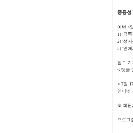
중등성교
이번 <
1) '금쪽
2) '
3) '연
접수 기
< 댓글 
※ 7월
인터넷 
회원
※
프로그램