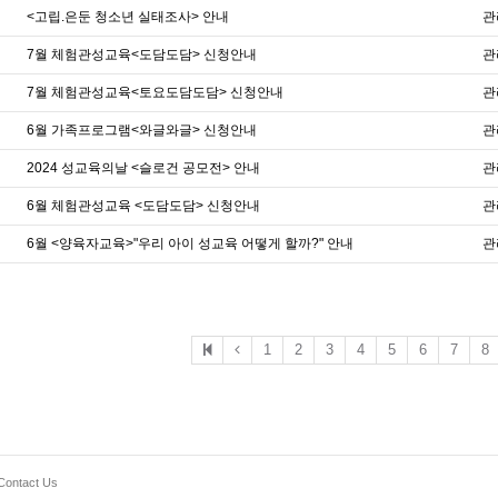
<고립.은둔 청소년 실태조사> 안내
관
7월 체험관성교육<도담도담> 신청안내
관
7월 체험관성교육<토요도담도담> 신청안내
관
6월 가족프로그램<와글와글> 신청안내
관
2024 성교육의날 <슬로건 공모전> 안내
관
6월 체험관성교육 <도담도담> 신청안내
관
6월 <양육자교육>"우리 아이 성교육 어떻게 할까?" 안내
관
1
2
3
4
5
6
7
8
Contact Us