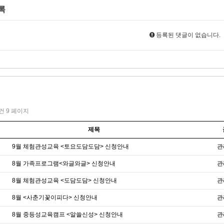
록
등록된 댓글이 없습니다.
1건
9 페이지
제목
9월 체험관성교육 <토요도담도담> 신청안내
관
8월 가족프로그램<와글와글> 신청안내
관
8월 체험관성교육 <도담도담> 신청안내
관
8월 <사춘기꽃이피다> 신청안내
관
8월 중등성교육캠프 <알쓸신성> 신청안내
관