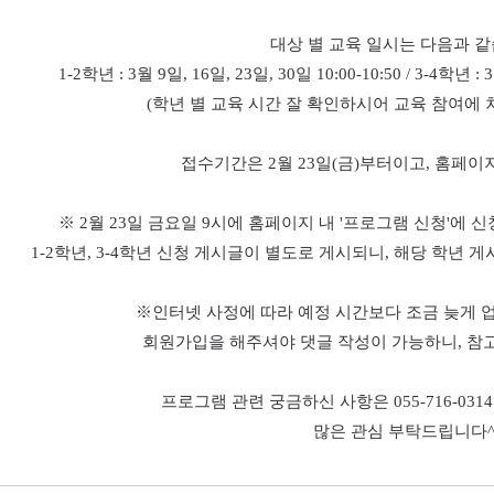
대상 별 교육 일시는 다음과 
1-2
학년
: 3
월
9
일
, 16
일
, 23
일
, 30
일
10:00-10:50 / 3-4
학년
: 3
(
학년 별 교육 시간 잘 확인하시어 교육 참여에
접수기간은
2
월
23
일
(
금
)
부터이고
,
홈페이지
※
2
월
23
일 금요일
9
시에 홈페이지 내
'
프로그램 신청
'
에 신
1-2
학년
, 3-4
학년 신청 게시글이 별도로 게시되니
,
해당 학년 게
※
인터넷 사정에 따라 예정 시간보다 조금 늦게 
회원가입을 해주셔야 댓글 작성이 가능하니
,
참
프로그램 관련 궁금하신 사항은
055-716-0314
많은 관심 부탁드립니다