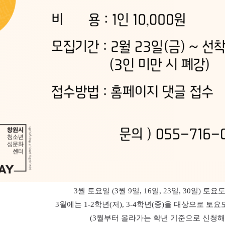
3
월 토요일
(3
월
9
일
, 16
일
, 23
일
, 30
일
)
토요도
3
월에는
1-2
학년
(
저
), 3-4
학년
(
중
)
을 대상으로 토
(3
월부터 올라가는 학년 기준으로 신청