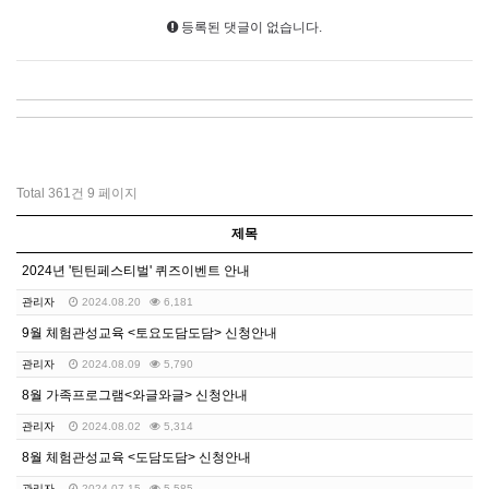
등록된 댓글이 없습니다.
Total 361건
9 페이지
제목
2024년 '틴틴페스티벌' 퀴즈이벤트 안내
관리자
2024.08.20
6,181
9월 체험관성교육 <토요도담도담> 신청안내
관리자
2024.08.09
5,790
8월 가족프로그램<와글와글> 신청안내
관리자
2024.08.02
5,314
8월 체험관성교육 <도담도담> 신청안내
관리자
2024.07.15
5,585