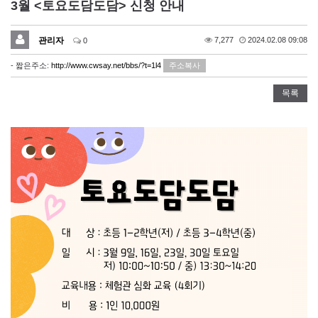
3월 <토요도담도담> 신청 안내
관리자
7,277
2024.02.08 09:08
0
- 짧은주소:
http://www.cwsay.net/bbs/?t=1l4
주소복사
목록