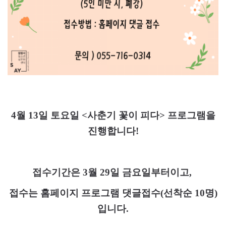
4
월
13
일 토요일
<
사춘기 꽃이 피다
>
프로그램을
진행합니다
!
접수기간은
3
월
29
일 금요일부터이고
,
접수는 홈페이지 프로그램 댓글접수
(
선착순
10
명
)
입니다
.