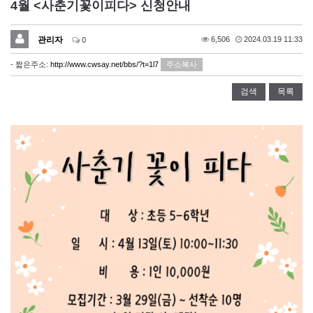
4월 <사춘기꽃이피다> 신청안내
관리자
6,506
2024.03.19 11:33
0
- 짧은주소:
http://www.cwsay.net/bbs/?t=1l7
주소복사
검색
목록