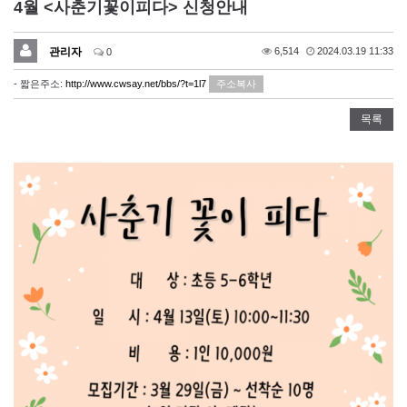
4월 <사춘기꽃이피다> 신청안내
관리자
6,514
2024.03.19 11:33
0
- 짧은주소:
http://www.cwsay.net/bbs/?t=1l7
주소복사
목록