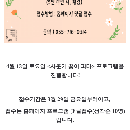
4
월
13
일 토요일
<
사춘기 꽃이 피다
>
프로그램을
진행합니다
!
접수기간은
3
월
29
일 금요일부터이고
,
접수는 홈페이지 프로그램 댓글접수
(
선착순
10
명
)
입니다
.