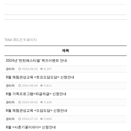
Total 361건
9 페이지
제목
2024년 '틴틴페스티벌' 퀴즈이벤트 안내
관리자
2024.08.20
6,197
9월 체험관성교육 <토요도담도담> 신청안내
관리자
2024.08.09
5,811
8월 가족프로그램<와글와글> 신청안내
관리자
2024.08.02
5,326
8월 체험관성교육 <도담도담> 신청안내
관리자
2024.07.15
5,600
8월 <사춘기꽃이피다> 신청안내