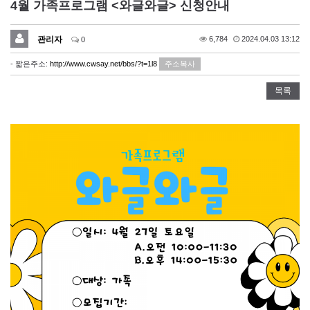
4월 가족프로그램 <와글와글> 신청안내
관리자
6,784
2024.04.03 13:12
0
- 짧은주소:
http://www.cwsay.net/bbs/?t=1l8
주소복사
목록