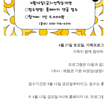
4월
27
일 토요일
,
가족프로그
가족이 함께 참여하
프로그램은 다음과 같은
1
차시
:
체험관 기본 라운딩
(
생명의
접수기간은 4
월 12
일 금요일부터이고
,
접수는 홈
※ 4
월 12
일 금요일
9
시에 홈페이지 내
, '
프로그램 