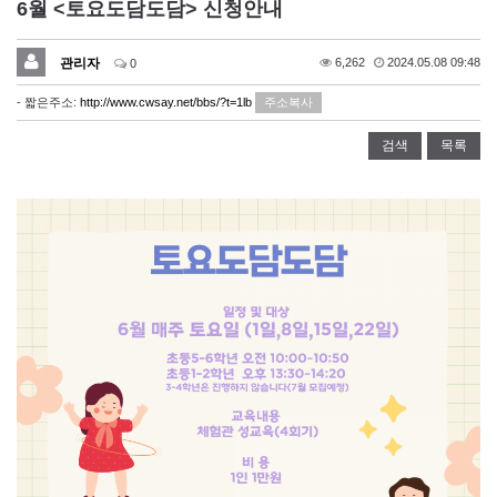
6월 <토요도담도담> 신청안내
관리자
6,262
2024.05.08 09:48
0
- 짧은주소:
http://www.cwsay.net/bbs/?t=1lb
주소복사
검색
목록