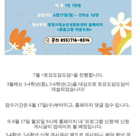
7월 <
토요도담도담>을 진행합니다
.
3
월에는 3-4
학년
(중
), 5-6
학년
(고
)
을 대상으로 토요도담도담이
개설되었습니다
!
접수기간은 6
월 17
일
(수
)
부터이고
,
홈페이지 댓글 접수 입니다
.
※ 6
월 17
일 월요일
9
시에 홈페이지 내
'
프로그램 신청
'
에 신청
게시글이 업데이트 될 예정입니다
.
3-4학년
, 5-6
학년 신청 게시글이 별도로 게시되니
,
해당 학년 게