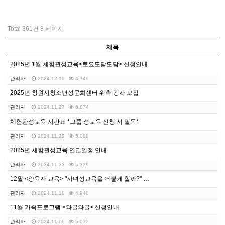
Total 361건
8 페이지
제목
2025년 1월 체험관성교육<토요도담도담> 신청안내
관리자
2024.12.10
4,749
2025년 창원시청소년성문화센터 위촉 강사 모집
관리자
2024.11.27
6,874
체험관성교육 시간표 *그룹 성교육 신청 시 필독*
관리자
2024.11.22
5,088
2025년 체험관성교육 연간일정 안내
관리자
2024.11.22
5,329
12월 <양육자 교육> "자녀성교육을 어떻게 할까?" …
관리자
2024.11.18
4,948
11월 가족프로그램 <와글와글> 신청안내
관리자
2024.11.06
5,072