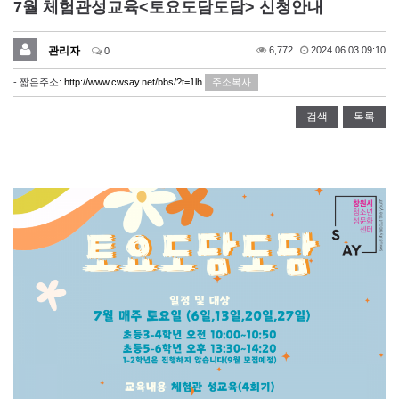
7월 체험관성교육<토요도담도담> 신청안내
관리자
6,772
2024.06.03 09:10
0
- 짧은주소:
http://www.cwsay.net/bbs/?t=1lh
주소복사
검색
목록