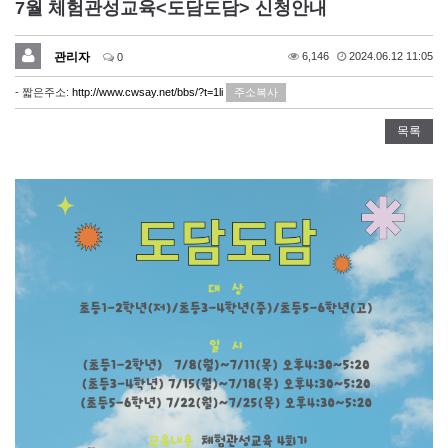
7월 체험관성교육<도담도담> 신청안내
관리자
6,146
2024.06.12 11:05
0
- 짧은주소:
http://www.cwsay.net/bbs/?t=1li
주소복사
목록