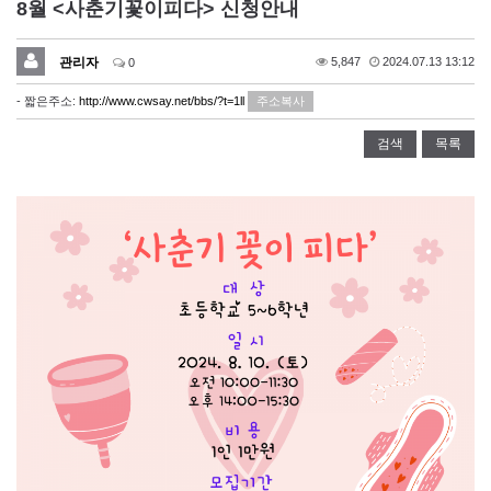
8월 <사춘기꽃이피다> 신청안내
관리자
5,847
2024.07.13 13:12
0
- 짧은주소:
http://www.cwsay.net/bbs/?t=1ll
주소복사
검색
목록