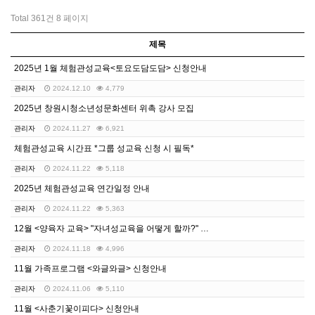
Total 361건
8 페이지
제목
2025년 1월 체험관성교육<토요도담도담> 신청안내
관리자
2024.12.10
4,779
2025년 창원시청소년성문화센터 위촉 강사 모집
관리자
2024.11.27
6,921
체험관성교육 시간표 *그룹 성교육 신청 시 필독*
관리자
2024.11.22
5,118
2025년 체험관성교육 연간일정 안내
관리자
2024.11.22
5,363
12월 <양육자 교육> "자녀성교육을 어떻게 할까?" …
관리자
2024.11.18
4,996
11월 가족프로그램 <와글와글> 신청안내
관리자
2024.11.06
5,110
11월 <사춘기꽃이피다> 신청안내