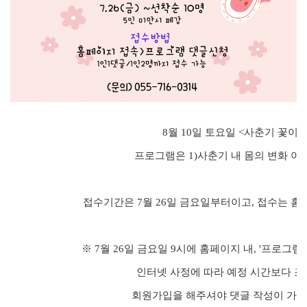
8월 10
일 토요일
<
사춘기 꽃이 
프로그램은
1)
사춘기 내 몸의 변화 이
접수기간은 7
월 26
일 금요일부터이고
,
접수는 홈
※ 7
월 26
일 금요일
9
시에 홈페이지 내
, '
프로그램
인터넷 사정에 따라 예정 시간보다 조
회원가입을 해주셔야 댓글 작성이 가