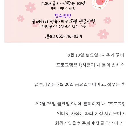
8월 10
일 토요일
<
사춘기 꽃이 
프로그램은
1)
사춘기 내 몸의 변화 이
접수기간은 7
월 26
일 금요일부터이고
,
접수는 홈
※ 7
월 26
일 금요일
9
시에 홈페이지 내
, '
프로그램
인터넷 사정에 따라 예정 시간보다 조
회원가입을 해주셔야 댓글 작성이 가