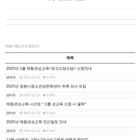
Total 361건
8 페이지
제목
2025년 1월 체험관성교육<토요도담도담> 신청안내
관리자
2024.12.10
4,765
2025년 창원시청소년성문화센터 위촉 강사 모집
관리자
2024.11.27
6,901
체험관성교육 시간표 *그룹 성교육 신청 시 필독*
관리자
2024.11.22
5,104
2025년 체험관성교육 연간일정 안내
관리자
2024.11.22
5,347
12월 <양육자 교육> "자녀성교육을 어떻게 할까?" …