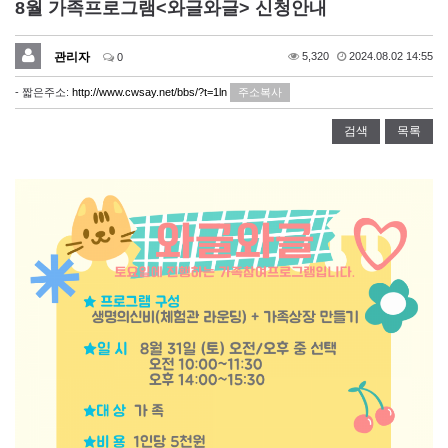
8월 가족프로그램<와글와글> 신청안내
관리자
5,320
2024.08.02 14:55
0
- 짧은주소:
http://www.cwsay.net/bbs/?t=1ln
주소복사
검색
목록