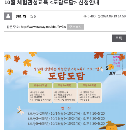
10월 체험관성교육 <도담도담> 신청안내
관리자
5,480
2024.09.19 14:58
0
- 짧은주소:
http://www.cwsay.net/bbs/?t=1ls
주소복사
목록