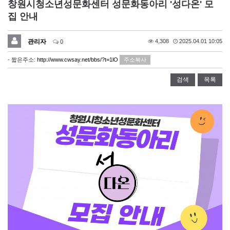
창원시청소년성문화센터 성문화동아리 '성다온' 모
집 안내
관리자
4,308
2025.04.01 10:05
0
- 짧은주소:
http://www.cwsay.net/bbs/?t=1lO
주소복사
검색
목록