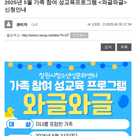
2025년 5월 가족 참여 성교육프로그램 <와글와글>
신청안내
관리자
3,929
2025.04.30 17:34
0
- 짧은주소:
http://www.cwsay.net/bbs/?t=1lT
주소복사
검색
목록