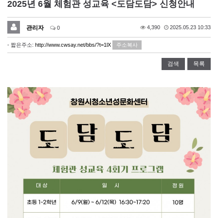
2025년 6월 체험관 성교육 <도담도담> 신청안내
관리자
4,390
2025.05.23 10:33
0
- 짧은주소:
http://www.cwsay.net/bbs/?t=1lX
주소복사
검색
목록