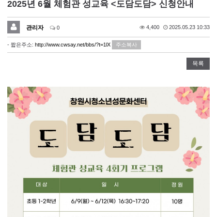
2025년 6월 체험관 성교육 <도담도담> 신청안내
관리자
4,400
2025.05.23 10:33
0
- 짧은주소:
http://www.cwsay.net/bbs/?t=1lX
주소복사
목록