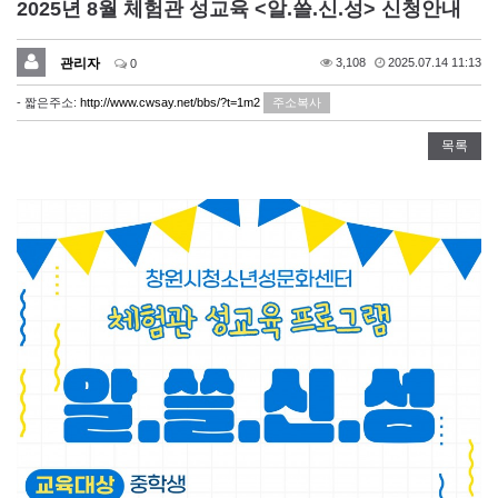
2025년 8월 체험관 성교육 <알.쓸.신.성> 신청안내
관리자
3,108
2025.07.14 11:13
0
- 짧은주소:
http://www.cwsay.net/bbs/?t=1m2
주소복사
목록