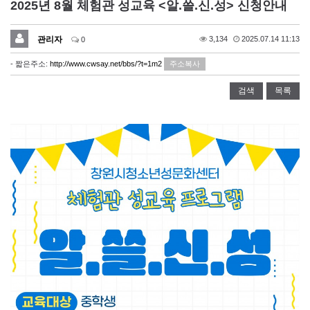
2025년 8월 체험관 성교육 <알.쓸.신.성> 신청안내
관리자
3,134
2025.07.14 11:13
0
- 짧은주소:
http://www.cwsay.net/bbs/?t=1m2
주소복사
검색
목록