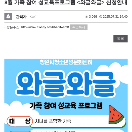
8월 가족 참여 성교육프로그램 <와글와글> 신청안내
관리자
3,066
2025.07.31 14:40
0
- 짧은주소:
http://www.cwsay.net/bbs/?t=1m8
주소복사
목록