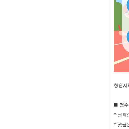
창원시
■ 접수
* 선착
* 댓글