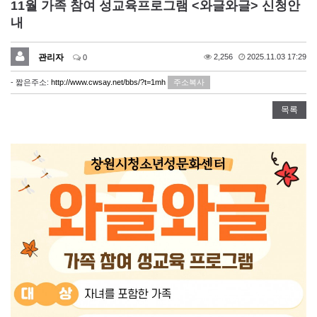
11월 가족 참여 성교육프로그램 <와글와글> 신청안
내
관리자
2,256
2025.11.03 17:29
0
- 짧은주소:
http://www.cwsay.net/bbs/?t=1mh
주소복사
목록