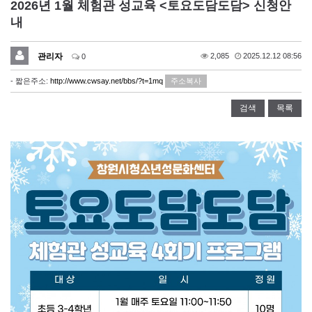
2026년 1월 체험관 성교육 <토요도담도담> 신청안
내
관리자
2,085
2025.12.12 08:56
0
- 짧은주소:
http://www.cwsay.net/bbs/?t=1mq
주소복사
검색
목록