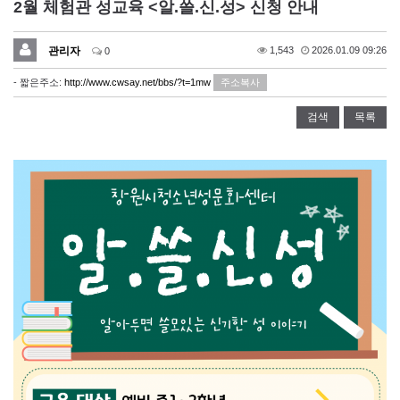
2월 체험관 성교육 <알.쓸.신.성> 신청 안내
관리자
1,543
2026.01.09 09:26
0
- 짧은주소:
http://www.cwsay.net/bbs/?t=1mw
주소복사
검색
목록