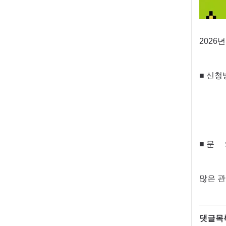
2026
■ 신청
* 선
* 게
* 댓
■
문 의
많은 관
댓글목