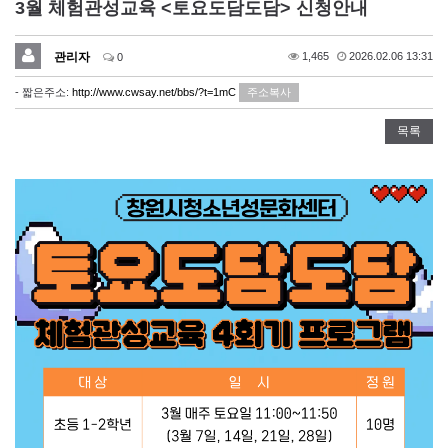
3월 체험관성교육 <토요도담도담> 신청안내
관리자
1,465
2026.02.06 13:31
0
- 짧은주소:
http://www.cwsay.net/bbs/?t=1mC
주소복사
목록