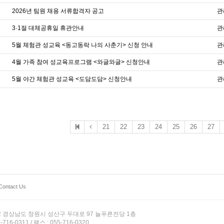
2026년 팀원 채용 서류합격자 공고
관
3·1절 대체공휴일 휴관안내
관
5월 체험관 성교육 <동고동락 나의 사춘기> 신청 안내
관
4월 가족 참여 성교육프로그램 <와글와글> 신청안내
관
5월 야간 체험관 성교육 <도담도담> 신청안내
관
21
22
23
24
25
26
27
Contact Us
12 경상남도 창원시 성산구 두대로 97 늘푸른전당 1층
-716-0311 / 팩스 : 055-716-0320