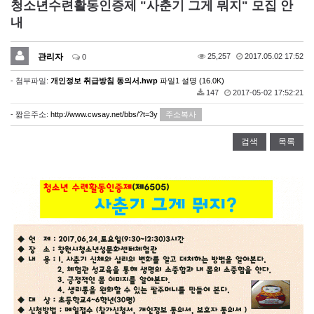
청소년수련활동인증제 "사춘기 그게 뭐지" 모집 안
내
관리자
25,257
2017.05.02 17:52
0
- 첨부파일:
개인정보 취급방침 동의서.hwp
파일1 설명 (16.0K)
147
2017-05-02 17:52:21
- 짧은주소:
http://www.cwsay.net/bbs/?t=3y
주소복사
검색
목록