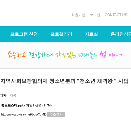
회원가입
로그인
CONTACT US
프로그램 신청
포토갤러리
자료실
온라인상
지역사회보장협의체 청소년분과 "청소년 체력왕 " 사업
리자
0
:
홍보포스터.pptx
파일1 설명 (1.7M)
:
http://www.cwsay.net/bbs/?t=4D
주소복사