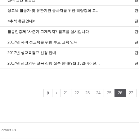
센터 연간 일정표
관
성교육 활동가 및 유관기관 종사자를 위한 역량강화 교육 특강 안내
관
<추석 휴관안내>
관
활동인증제 "사춘기 그게뭐지? 캠프를 실시합니다
관
2017년 자녀 성교육을 위한 부모 교육 안내
관
2017년 성교육캠프 신청 안내
관
2017년 신고의무 교육 신청 접수 안내(9월 13일(수) 진행 교육)
관
21
22
23
24
25
26
27
Contact Us