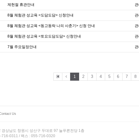
제헌절 휴관안내
관
8월 체험관 성교육 <도담도담> 신청안내
관
8월 체험관 성교육 <동고동락 나의 사춘기> 신청 안내
관
8월 체험관 성교육 <토요도담도담> 신청안내
관
7월 주요일정안내
관
1
2
3
4
5
6
7
8
Contact Us
12 경상남도 창원시 성산구 두대로 97 늘푸른전당 1층
-716-0311 / 팩스 : 055-716-0320