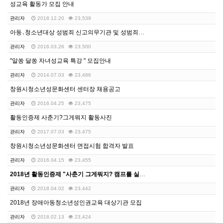
성교육 활동가 모집 안내
관리자
2018.12.20
23,539
아동․청소년대상 성범죄 신고의무기관 및 성범죄자 취업제…
관리자
2016.03.26
23,500
"알쏭 달쏭 자녀성교육 특강 " 모집안내
관리자
2014.07.03
23,486
창원시청소년성문화센터 센터장 채용공고
관리자
2016.04.25
23,475
활동인증제 사춘기?그게뭐지 활동사진
관리자
2017.07.03
23,475
창원시청소년성문화센터 면접시험 합격자 발표
관리자
2016.04.15
23,455
2018년 활동인증제 "사춘기 그게뭐지? 캠프를 실시합…
관리자
2018.04.02
23,442
2018년 장애아동청소년성인권교육 대상기관 모집
관리자
2018.02.13
23,424