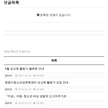
댓글목록
등록된 댓글이 없습니다.
Total 361건
4 페이지
제목
3월 성교육 활동가 월례회 안내
관리자
2017.03.10
23,635
창원시청소년성문화센터 성교육 활동가 모집 안내
관리자
2018.02.19
23,608
『마감』아동․청소년 대상 성범죄 신고의무기관 및 성범죄…
관리자
2015.07.13
23,581