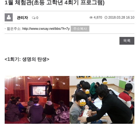
1월 체험관(초등 고학년 4회기 프로그램)
관리자
4,870
2018.03.28 16:10
0
- 짧은주소:
http://www.cwsay.net/bbs/?t=7y
주소복사
목록
<1회기: 생명의 탄생>