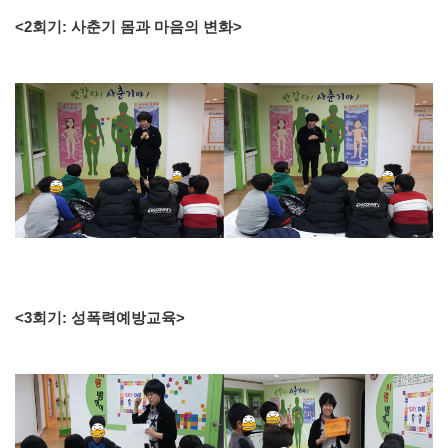
<2회기: 사춘기 몸과 마음의 변화>
<3회기: 성폭력예방교육>​