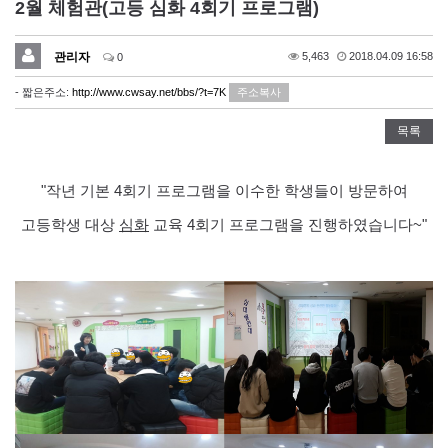
2월 체험관(고등 심화 4회기 프로그램)
관리자
5,463
2018.04.09 16:58
0
- 짧은주소:
http://www.cwsay.net/bbs/?t=7K
주소복사
목록
"작년 기본 4회기 프로그램을 이수한 학생들이 방문하여
고등학생 대상
심화
교육 4회기 프로그램을 진행하였습니다~"