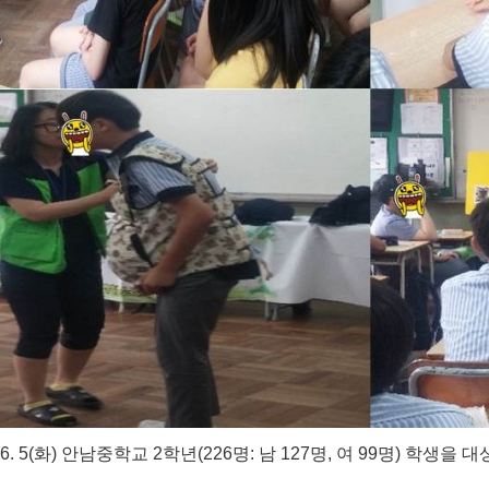
8. 6. 5(화) 안남중학교 2학년(226명: 남 127명, 여 99명)