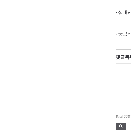
- 십대
- 궁금
댓글목
Total 22