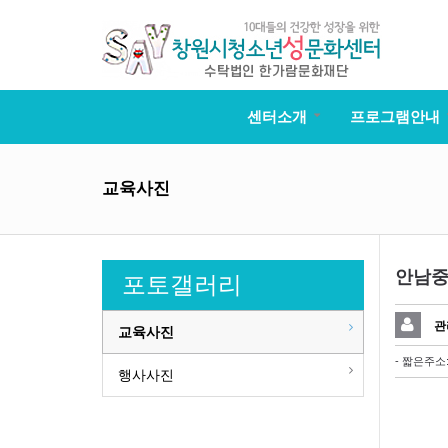
센터소개
프로그램안내
교육사진
안남중
포토갤러리
관
교육사진
- 짧은주소
행사사진