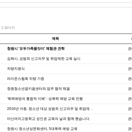
건
2 페이지
제목
창원시 '모두가족품앗이' 체험관 견학
관
김해시, 성범죄 신고의무 및 취업제한 교육 실시
관
차량지원식
관
라이온스협회 차량 기증
관
창원청소년꿈키움센터와 업무 협약 체결
관
'폭력예방의 통합적 이해' - 성폭력 예방 교육 진행
관
2016년 아동․청소년 대상 성범죄 신고의무 및 취업제한 맞춤형 홍보교육
관
마산여자고등학교 성인권 교육의 날과 함께 했습니다.
관
창원시·청소년성문화센터, 5대폭력 예방 교육
관