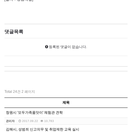
댓글목록
등록된 댓글이 없습니다.
Total 24건
2 페이지
제목
창원시 '모두가족품앗이' 체험관 견학
관리자
2017.09.22
10,783
김해시, 성범죄 신고의무 및 취업제한 교육 실시