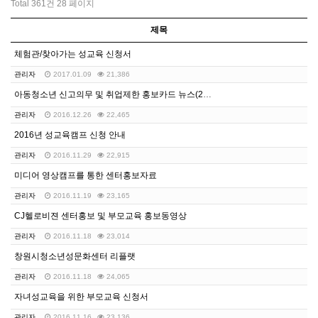
Total 361건
28 페이지
제목
체험관/찾아가는 성교육 신청서
관리자
2017.01.09
21,386
아동청소년 신고의무 및 취업제한 홍보카드 뉴스(2차)
관리자
2016.12.26
22,465
2016년 성교육캠프 신청 안내
관리자
2016.11.29
22,915
미디어 영상캠프를 통한 센터홍보자료
관리자
2016.11.19
23,165
CJ헬로비젼 센터홍보 및 부모교육 홍보동영상
관리자
2016.11.18
23,014
창원시청소년성문화센터 리플랫
관리자
2016.11.18
24,065
자녀성교육을 위한 부모교육 신청서
관리자
2016.11.16
23,136