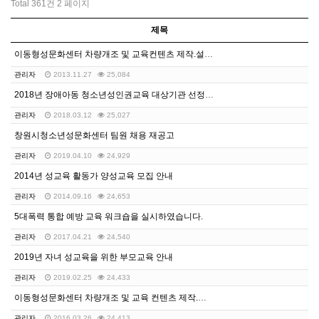
Total 361건
2 페이지
제목
이동형성문화센터 차량개조 및 교육컨텐츠 제작.설치 용역…
관리자
2013.11.27
25,084
2018년 장애아동 청소년성인권교육 대상기관 선정결과 …
관리자
2018.03.12
25,027
창원시청소년성문화센터 팀원 채용 재공고
관리자
2019.04.10
24,929
2014년 성교육 활동가 양성교육 모집 안내
관리자
2014.09.16
24,653
5대폭력 통합 예방 교육 워크숍을 실시하였습니다.
관리자
2017.04.21
24,540
2019년 자녀 성교육을 위한 부모교육 안내
관리자
2019.02.25
24,433
이동형성문화센터 차량개조 및 교육 컨텐츠 제작.설치 용…
관리자
2016.03.26
24,413