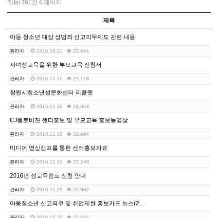
Total 361건
4 페이지
제목
아동 청소년 대상 성범죄 신고의무제도 관련 내용
관리자
2016.10.21
23,644
자녀성교육을 위한 부모교육 신청서
관리자
2016.11.16
23,118
창원시청소년성문화센터 리플랫
관리자
2016.11.18
24,044
CJ헬로비젼 센터홍보 및 부모교육 홍보동영상
관리자
2016.11.18
22,994
미디어 영상캠프를 통한 센터홍보자료
관리자
2016.11.19
23,148
2016년 성교육캠프 신청 안내
관리자
2016.11.29
22,902
아동청소년 신고의무 및 취업제한 홍보카드 뉴스(2차)
관리자
2016.12.26
22,444