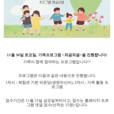
11월 30
일 토요일
,
가족프로그램
<
와글와글
>
을 진행합니다
!
가족이 함께 참여하는 프로그램입니다
^^
프로그램은 다음과 같은 내용으로 진행됩니다
.
1
차시
:
체험관 기본 라운딩
(
생명의신비
), 2
차시
:
가족 활동 프
로그램
접수기간은 11
월 15
일 금요일부터이고
,
접수는 홈페이지 프로
그램 댓글 접수
(
선착순
15
명
)
입니다
.