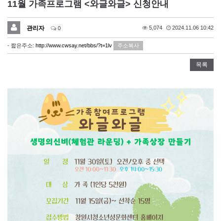
11월 가족프로그램 <와글와글> 신청안내
관리자
5,074
2024.11.06 10:42
0
- 짧은주소:
http://www.cwsay.net/bbs/?t=1lv
주소복사
목록