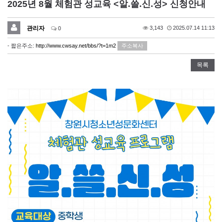
2025년 8월 체험관 성교육 <알.쓸.신.성> 신청안내
관리자
3,143
2025.07.14 11:13
0
- 짧은주소:
http://www.cwsay.net/bbs/?t=1m2
주소복사
목록