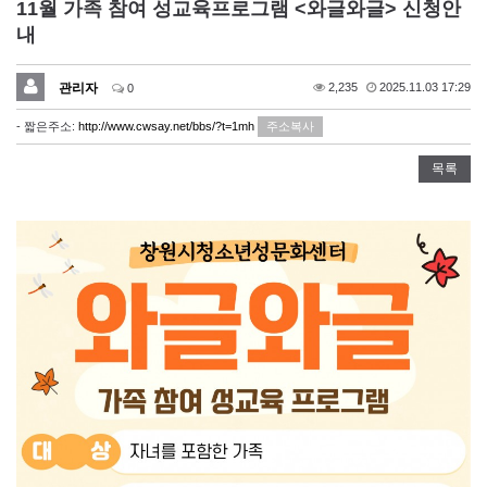
11월 가족 참여 성교육프로그램 <와글와글> 신청안
내
관리자
2,235
2025.11.03 17:29
0
- 짧은주소:
http://www.cwsay.net/bbs/?t=1mh
주소복사
목록