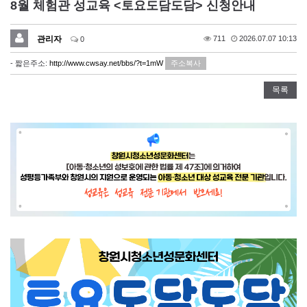
8월 체험관 성교육 <토요도담도담> 신청안내
관리자
711
2026.07.07 10:13
0
- 짧은주소:
http://www.cwsay.net/bbs/?t=1mW
주소복사
목록